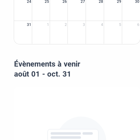
24
25
26
27
28
29
30
31
1
2
3
4
5
6
Évènements à venir
août 01 - oct. 31